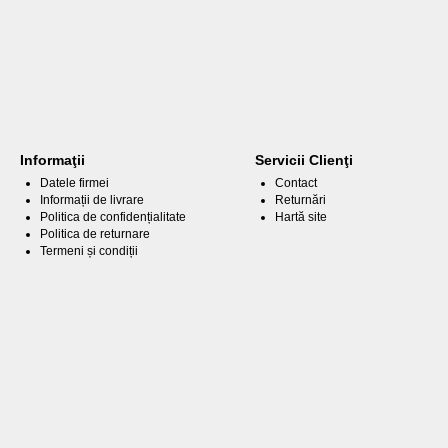
Informaţii
Servicii Clienţi
Datele firmei
Contact
Informații de livrare
Returnări
Politica de confidențialitate
Hartă site
Politica de returnare
Termeni și condiții