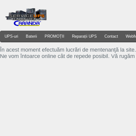
UPS-uri
Baterii
PROMOȚII
Reparații UPS
Contact
WebM
În acest moment efectuăm lucrări de mentenanţă la site.
Ne vom întoarce online cât de repede posibil. Vă rugăm s