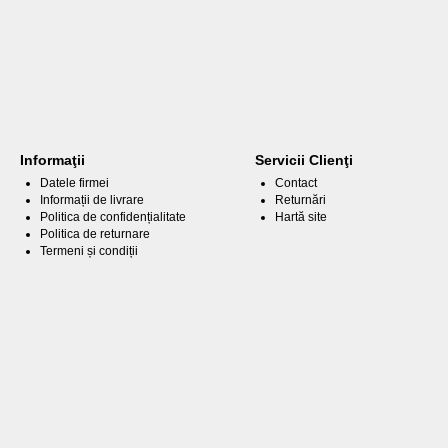
Informaţii
Servicii Clienţi
Datele firmei
Contact
Informații de livrare
Returnări
Politica de confidențialitate
Hartă site
Politica de returnare
Termeni și condiții