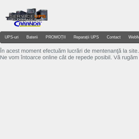
UPS-uri
Baterii
PROMOȚII
Reparații UPS
Contact
WebM
În acest moment efectuăm lucrări de mentenanţă la site.
Ne vom întoarce online cât de repede posibil. Vă rugăm s